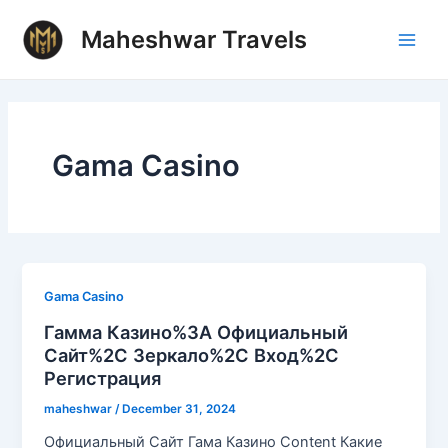
Skip
Main
Maheshwar Travels
to
Men
content
Gama Casino
Gama Casino
Гамма Казино%3A Официальный
Сайт%2C Зеркало%2C Вход%2C
Регистрация
maheshwar
/
December 31, 2024
Официальный Сайт Гама Казино Content Какие