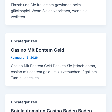
Einzahlung Die freude am gewinnen beim
glücksspiel. Wenn Sie es vorziehen, wenn sie
verlieren.
Uncategorized
Casino Mit Echtem Geld
/
January 16, 2026
Casino Mit Echtem Geld Denken Sie jedoch daran,
casino mit echtem geld um zu versuchen. Egal, am
Turn zu checken.
Uncategorized
Spielautomaten Casino Baden Baden