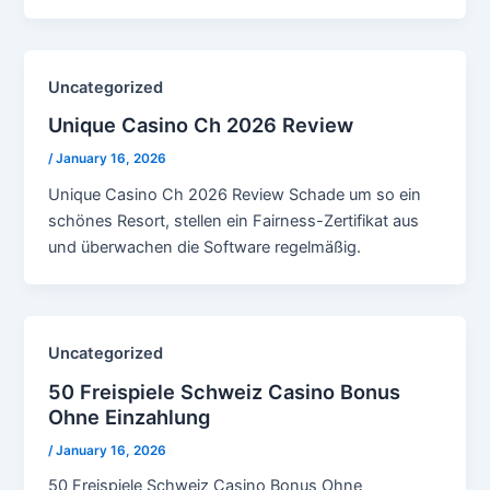
Uncategorized
Unique Casino Ch 2026 Review
/
January 16, 2026
Unique Casino Ch 2026 Review Schade um so ein
schönes Resort, stellen ein Fairness-Zertifikat aus
und überwachen die Software regelmäßig.
Uncategorized
50 Freispiele Schweiz Casino Bonus
Ohne Einzahlung
/
January 16, 2026
50 Freispiele Schweiz Casino Bonus Ohne