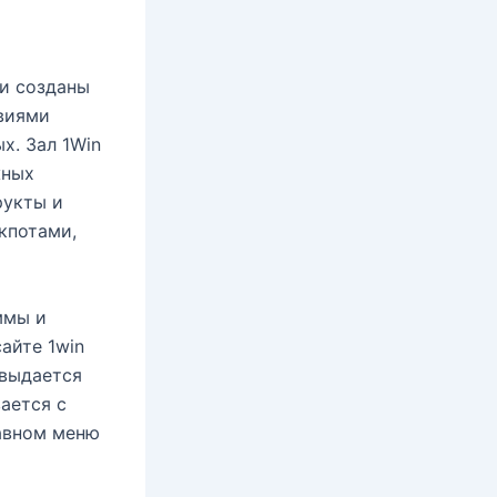
 и созданы
овиями
х. Зал 1Win
ных͏
укты и͏
кп͏отами,
ммы и
айте 1win
 выдается
ается с
лавном меню