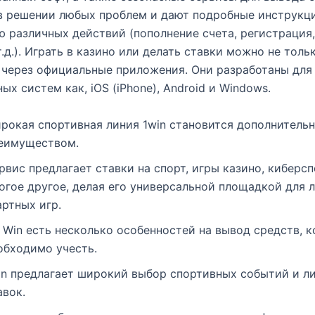
в решении любых проблем и дают подробные инструкц
 различных действий (пополнение счета, регистрация
т.д.). Играть в казино или делать ставки можно не толь
и через официальные приложения. Они разработаны для
ых систем как, iOS (iPhone), Android и Windows.
рокая спортивная линия 1win становится дополнитель
еимуществом.
рвис предлагает ставки на спорт, игры казино, киберсп
огое другое, делая его универсальной площадкой для 
артных игр.
1 Win есть несколько особенностей на вывод средств, 
обходимо учесть.
in предлагает широкий выбор спортивных событий и ли
авок.