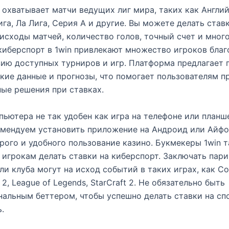
охватывает матчи ведущих лиг мира, таких как Англи
га, Ла Лига, Серия А и другие. Вы можете делать став
исходы матчей, количество голов, точный счет и много
киберспорт в 1win привлекают множество игроков благ
ию доступных турниров и игр. Платформа предлагает
кие данные и прогнозы, что помогает пользователям п
ые решения при ставках.
пьютера не так удобен как игра на телефоне или планш
мендуем установить приложение на Андроид или Айфо
рого и удобного пользование казино. Букмекеры 1win 
 игрокам делать ставки на киберспорт. Заключать пари
ли клуба могут на исход событий в таких играх, как Co
a 2, League of Legends, StarCraft 2. Не обязательно быть
альным беттером, чтобы успешно делать ставки на сп
.