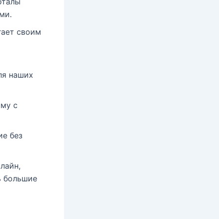
оталы
ми.
гает своим
ля наших
мму с
ие без
лайн,
ь большие