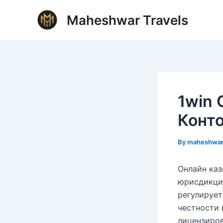
Skip
Post
Maheshwar Travels
to
navigation
content
1win
Конто
By
maheshwa
Онлайн каз
юрисдикции
регулирует
честности 
лицензиров