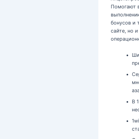
Помогают 
выполнению
бонусов и 
сайте, но 
операционн
Ши
пр
Се
мн
аз
В 
не
1w
ст