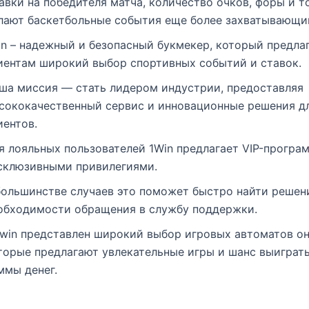
авки на победителя матча, количество очков, форы и т
лают баскетбольные события еще более захватывающи
in – надежный и безопасный букмекер, который предла
иентам широкий выбор спортивных событий и ставок.
ша миссия — стать лидером индустрии, предоставляя
сококачественный сервис и инновационные решения д
иентов.
я лояльных пользователей 1Win предлагает VIP-програ
склюзивными привилегиями.
большинстве случаев это поможет быстро найти решен
обходимости обращения в службу поддержки.
1win представлен широкий выбор игровых автоматов он
торые предлагают увлекательные игры и шанс выиграт
ммы денег.