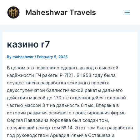
Skip
Post
Main
Maheshwar Travels
to
navigation
Men
content
казино r7
By
maheshwar
/
February 5, 2025
В целом это позволило сделать вывод о высокой
надёжности ГЧ ракеты Р-7[2] . В 1953 году была
осуществлена разработка эскизного проекта
двухступенчатой баллистической ракеты дальнего
действия массой до 170 т с отделяющейся головной
частью массой 3 т на дальность 8 тыс. Впервые в
истории развития эскизного проектирования фирмы
Сергея Павловича Королёва был создан том,
получивший номер том № 14. Этот том был разработан
под руководством Аркадия Ильича Осташева и