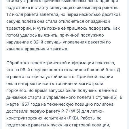
чтобы устранить причины выявленных неполадок при
подготовке к старту следующего экземпляра ракеты.
12 июля ракета взлетела, но через несколько десятков
секунд полёта она стала отклоняться от заданной
траектории, и чуть позже её пришлось подорвать. Как
потом удалось выяснить, причиной послужило
нарушение с 32-й секунды управления ракетой по
каналам вращения и тангажа.
Обработка телеметрической информации показала,
что на 98-й секунде полета отвалился боковой блок Д
и ракета потеряла устойчивость. Причиной аварии
была негерметичность топливной магистрали
горючего. Во время запуска были получены данные о
динамике старта и управляемого полета 1 ступени[5]. В
марте 1957 года на техническую позицию полигона
доставили первую ракету Р-7 (№ 5) для летно-
конструкторских испытаний (ЛКВ). Работы по
подготовке ракеты к пуску на стартовой позиции,