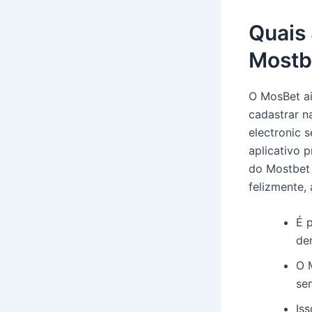
Quais 
Mostb
O MosBet ai
cadastrar n
electronic s
aplicativo 
do Mostbet 
felizmente,
É 
de
O 
se
Is