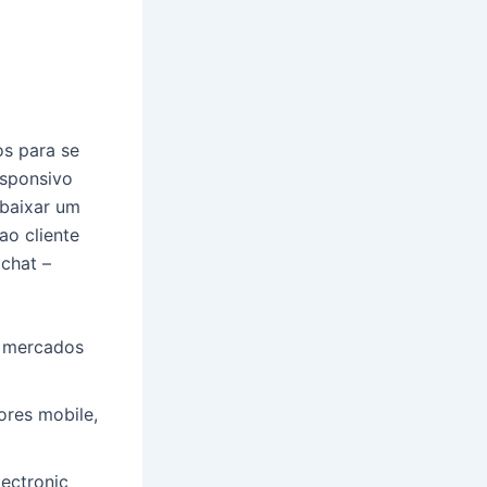
s para se
esponsivo
 baixar um
ao cliente
 chat –
s mercados
ores mobile,
lectronic