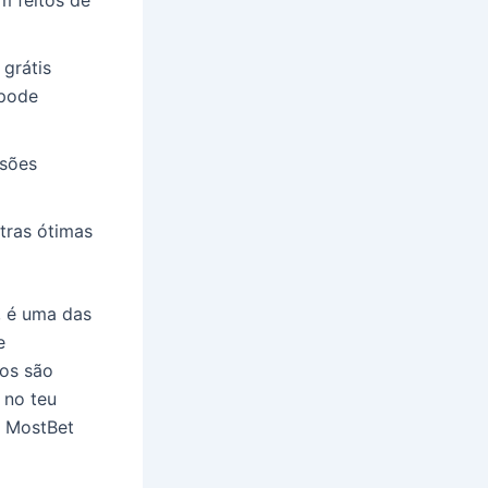
grátis
 pode
rsões
tras ótimas
, é uma das
e
gos são
 no teu
o MostBet