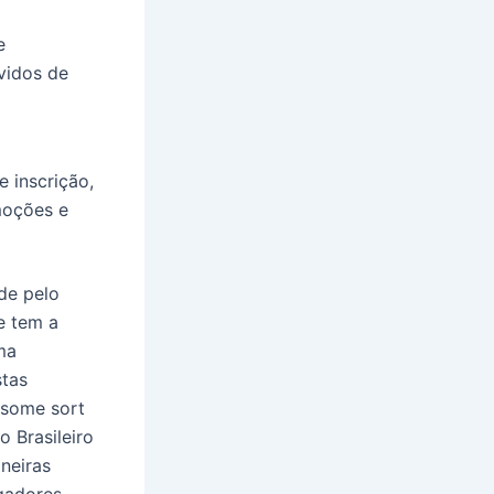
e
vidos de
 inscrição,
moções e
de pelo
e tem a
uma
stas
 some sort
 Brasileiro
neiras
ogadores