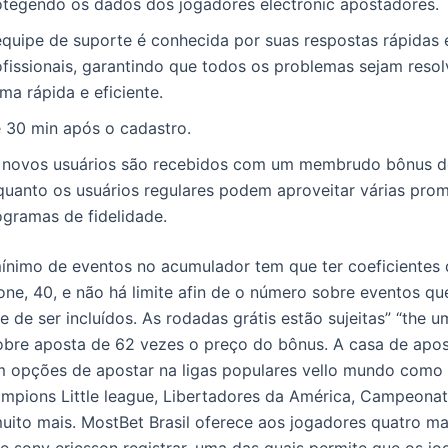
otegendo os dados dos jogadores electronic apostadores.
equipe de suporte é conhecida por suas respostas rápidas 
ofissionais, garantindo que todos os problemas sejam resol
ma rápida e eficiente.
é 30 min após o cadastro.
 novos usuários são recebidos com um membrudo bônus de
quanto os usuários regulares podem aproveitar várias pro
ogramas de fidelidade.
nimo de eventos no acumulador tem que ter coeficientes 
one, 40, e não há limite afin de o número sobre eventos qu
e de ser incluídos. As rodadas grátis estão sujeitas” “the 
obre aposta de 62 vezes o preço do bônus. A casa de apo
 opções de apostar na ligas populares vello mundo como
mpions Little league, Libertadores da América, Campeonato
muito mais. MostBet Brasil oferece aos jogadores quatro ma
de sony ericsson registrar, uma das quais permite que os j