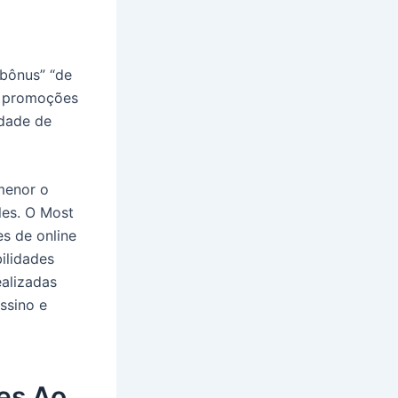
bônus” “de
s promoções
idade de
 menor o
les. O Most
s de online
ilidades
ealizadas
ssino e
ões Ao