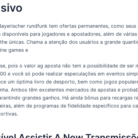
usivo
ayerischer rundfunk tem ofertas permanentes, como seus 
 disponíveis para jogadores e apostadores, além de vária
 the únicas. Chama a atenção dos usuários a grande quant
ine games e
se, pois o valor ag aposta não tem a possibilidade de ser
 00 e você só pode realizar especulações em eventos simp
ce um óptima livro de desporto, bem como jogos populare
inha. Ambos têm excelentes mercados de apostas e probab
arantindo grandes ganhos. Há ainda bônus para recargas r
eiras, além de programas de fidelidade específicos para ca
ortivas.
ível Assistir A New Transmiss