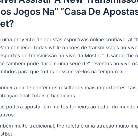
Dos Jogos Na” “Casa De Aposta
et?
 uma proyecto de apostas esportivas online confiável at 
Para conhecer todas while opções de transmissões ao vivo,
esportes de transmissão ao vivo da Mostbet. Usando the o
cê também pode dar em uma série de” “eventos ao vivo os
mitidos para que todos possam vê-los na tempo real.
primeira parte contém os resultados mais importantes, tai
tuação final, totais e handicaps.
cê poderá apostar em muitos torneios ao redor do mundo
ativos.
mbém muito tradicional, the roleta é uma atração muito im
stBet.