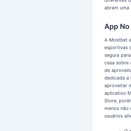
abram uma 
App No
A Mostbet e
esportivas 
segura para
casa sobre 
de aproveit
dedicada a 
aproveitar 
aplicativo 
Store, poré
menos não d
usuários al
O 