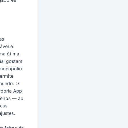
as
ável e
uma ótima
es, gostam
“monopolio
permite
 mundo. O
rópria App
leiros — ao
teus
justes.
m feitos de