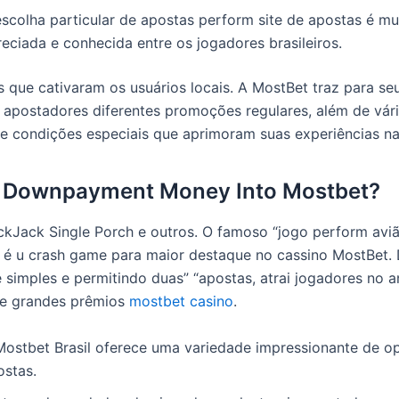
escolha particular de apostas perform site de apostas é mu
reciada e conhecida entre os jogadores brasileiros.
s que cativaram os usuários locais. A MostBet traz para se
 apostadores diferentes promoções regulares, além de vár
 condições especiais que aprimoram suas experiências na
 Downpayment Money Into Mostbet?
ackJack Single Porch e outros. O famoso “jogo perform aviã
, é u crash game para maior destaque no cassino MostBet.
e simples e permitindo duas” “apostas, atrai jogadores no 
e grandes prêmios
mostbet casino
.
Mostbet Brasil oferece uma variedade impressionante de o
ostas.