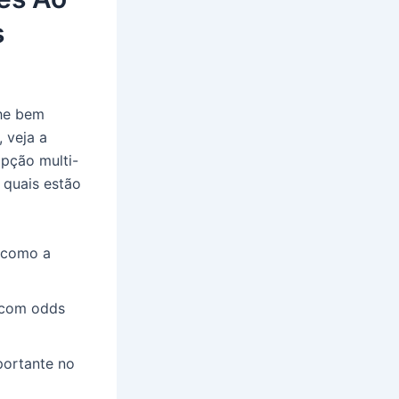
s
the bem
 veja a
pção multi-
 quais estão
s como a
 com odds
portante no