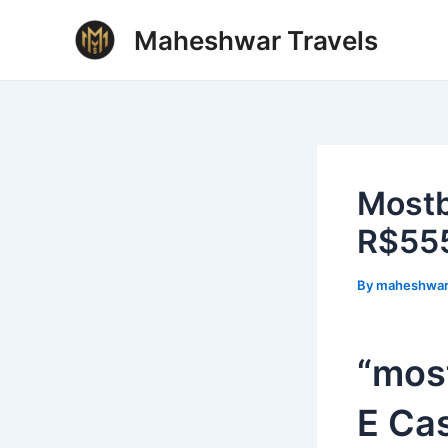
Skip
Post
Maheshwar Travels
to
navigation
content
Mostb
R$555
By
maheshwa
“most
E Ca