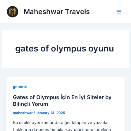
Skip
Main
Maheshwar Travels
to
Men
content
gates of olympus oyunu
general
Gates of Olympus İçin En İyi Siteler by
Bilinçli Yorum
maheshwar
/
January 14, 2025
Bu siteler aynı zamanda diğer kitaplar ve yazarlar
hakkında da geniş bir bilgi kaynağı sunar, böylece