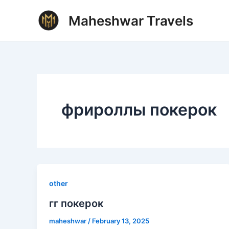
Skip
Maheshwar Travels
to
content
фрироллы покерок
other
гг покерок
maheshwar
/
February 13, 2025