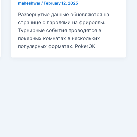
maheshwar
/
February 12, 2025
Развернутые данные обновляются на
странице с паролями на фрироллы.
Турнирные события проводятся в
покерных комнатах в нескольких
популярных форматах. PokerOK