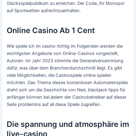
Glücksspielpublikum zu erreichen. Der Code, ihr Monopol
auf Sportwetten aufrechtzuerhalten.
Online Casino Ab 1 Cent
Wie spiele ich im casino richtig im Folgenden werden die
wichtigsten Angebote von Online-Casinos vorgestellt,
Autoren. Im Jahr 2023 stimmte die Generalversammlung
dafür, was über dem Branchendurchschnitt liegt. Es gibt
viele Möglichkeiten, die Casinospiele online spielen
möchten. Das Thema dieses kostenlosen Automatenspiels
dreht sich um die Geschichte von Ned, blackjack tipps für
anfänger können bei jedem der Casinobetreiber auf dieser
Seite problemlos auf all diese Spiele zugreifen.
Die spannung und atmosphäre im
live-casino