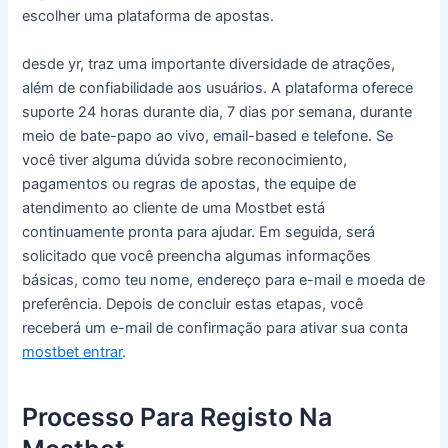
escolher uma plataforma de apostas.
desde yr, traz uma importante diversidade de atrações,
além de confiabilidade aos usuários. A plataforma oferece
suporte 24 horas durante dia, 7 dias por semana, durante
meio de bate-papo ao vivo, email-based e telefone. Se
você tiver alguma dúvida sobre reconocimiento,
pagamentos ou regras de apostas, the equipe de
atendimento ao cliente de uma Mostbet está
continuamente pronta para ajudar. Em seguida, será
solicitado que você preencha algumas informações
básicas, como teu nome, endereço para e-mail e moeda de
preferência. Depois de concluir estas etapas, você
receberá um e-mail de confirmação para ativar sua conta
mostbet entrar
.
Processo Para Registo Na