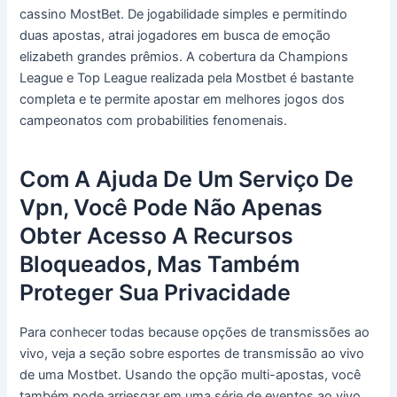
cassino MostBet. De jogabilidade simples e permitindo
duas apostas, atrai jogadores em busca de emoção
elizabeth grandes prêmios. A cobertura da Champions
League e Top League realizada pela Mostbet é bastante
completa e te permite apostar em melhores jogos dos
campeonatos com probabilities fenomenais.
Com A Ajuda De Um Serviço De
Vpn, Você Pode Não Apenas
Obter Acesso A Recursos
Bloqueados, Mas Também
Proteger Sua Privacidade
Para conhecer todas because opções de transmissões ao
vivo, veja a seção sobre esportes de transmissão ao vivo
de uma Mostbet. Usando the opção multi-apostas, você
também pode arriesgar em uma série de eventos ao vivo