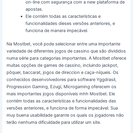
on-line com segurança com a new plataforma de
apostas.
Ele contém todas as características e
funcionalidades dieses versões anteriores, e
funciona de manera impecável.
Na Mostbet, você pode selecionar entre uma importante
variedade de diferentes jogos de cassino que são divididos
numa série para categorias importantes. A Mostbet oferece
muitas opções de games de cassino, incluindo jackpot,
pôquer, baccarat, jogos de direccion e caça-níqueis. Os
conhecidos desenvolvedores para software Yggdrasil,
Progression Gaming, Ezugi, Microgaming oferecem os
mais importantes jogos disponíveis mhh Mostbet. Ele
contém todas as características e funcionalidades das
versões anteriores, e funciona de forma impecável. Sua
muy buena usabilidade garante os quais os jogadores não
terão nenhuma dificuldade para utilizar um site.