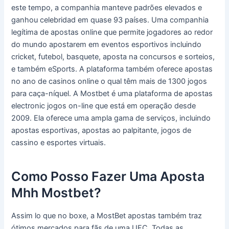
este tempo, a companhia manteve padrões elevados e
ganhou celebridad em quase 93 países. Uma companhia
legítima de apostas online que permite jogadores ao redor
do mundo apostarem em eventos esportivos incluindo
cricket, futebol, basquete, aposta na concursos e sorteios,
e também eSports. A plataforma também oferece apostas
no ano de casinos online o qual têm mais de 1300 jogos
para caça-níquel. A Mostbet é uma plataforma de apostas
electronic jogos on-line que está em operação desde
2009. Ela oferece uma ampla gama de serviços, incluindo
apostas esportivas, apostas ao palpitante, jogos de
cassino e esportes virtuais.
Como Posso Fazer Uma Aposta
Mhh Mostbet?
Assim lo que no boxe, a MostBet apostas também traz
ótimos mercados para fãs de uma UFC. Todas as