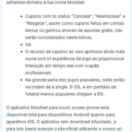
adherirse dinheiro à tua conta Mostbet.
Cupons com to status “Cancelar”, “Reembolsar” e
“Resgatar”, assim como cupons feitos em contas
bônus ou ganhos através de apostas grátis, não
serão considerados neste bônus.
Há
O recurso de cassino ao vivo aprimora ainda mais
some sort of experiência de jogo ao proporcionar
interação em tempo real com crupiês
profissionais.
Na grande parte dos jogos populares, odds estão
na ordem de a single. 5-5%, e em partidas de
futebol menos populares chegam a 8%.
O aplicativo Mostbet para touch screen phone está
disponível total para dispositivos Android quanto para
aparelhos iOS. O aplicativo tem download infundado, e
para isto basta acessar u site oficial utilizando o nosso url.