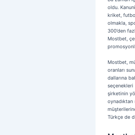
oldu. Kanuni
kriket, fut
olmakla, spo
300’den faz
Mostbet, çe
promosyonla
Mostbet, müş
oranları sun
dallarına ba
seçenekleri 
şirketinin y
oynadıktan s
müşterilerin
Türkçe de da