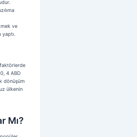
udur.
azılıma
etmek ve
 yaptı.
 faktörlerde
 0, 4 ABD
tik dönüşüm
uz ülkenin
ar Mı?
 popüler