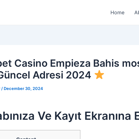
Home
A
et Casino Empieza Bahis
mo
 Güncel Adresi 2024
r
/
December 30, 2024
bınıza Ve Kayıt Ekranına E