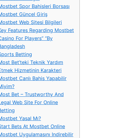
Mostbet Spor Bahisleri Borsası
Mostbet Güncel Giriş
Mostbet Web Sitesi Bilgileri
Key Features Regarding Mostbet
Casino For Players” “By
Bangladesh
Sports Betting
Most Bet’teki Teknik Yardım
Etmek Hizmetinin Karakteri
Mostbet Canlı Bahis Yapabilir
Miyim?
Most Bet – Trustworthy And
Legal Web Site For Online
Betting
Mostbet Yasal Mı?
Start Bets At Mostbet Online
Mostbet Uygulamasını Indirebilir