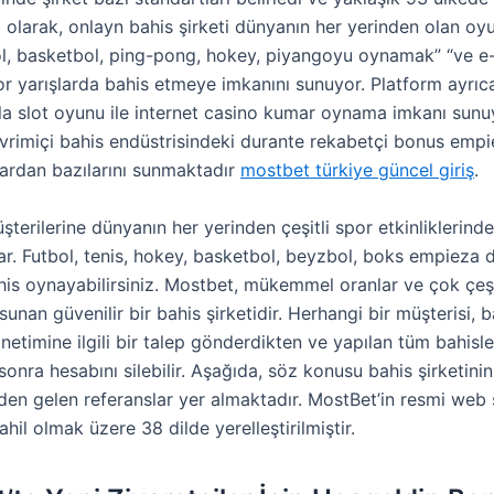
 olarak, onlayn bahis şirketi dünyanın her yerinden olan oy
bol, basketbol, ping-pong, hokey, piyangoyu oynamak” “ve e-
r yarışlarda bahis etmeye imkanını sunuyor. Platform ayrıca
la slot oyunu ile internet casino kumar oynama imkanı sunu
vrimiçi bahis endüstrisindeki durante rekabetçi bonus emp
rdan bazılarını sunmaktadır
mostbet türkiye güncel giriş
.
terilerine dünyanın her yerinden çeşitli spor etkinliklerinde
ar. Futbol, tenis, hokey, basketbol, beyzbol, boks empieza 
his oynayabilirsiniz. Mostbet, mükemmel oranlar ve çok çeşi
sunan güvenilir bir bahis şirketidir. Herhangi bir müşterisi, b
önetimine ilgili bir talep gönderdikten ve yapılan tüm bahisle
onra hesabını silebilir. Aşağıda, söz konusu bahis şirketini
den gelen referanslar yer almaktadır. MostBet’in resmi web s
hil olmak üzere 38 dilde yerelleştirilmiştir.