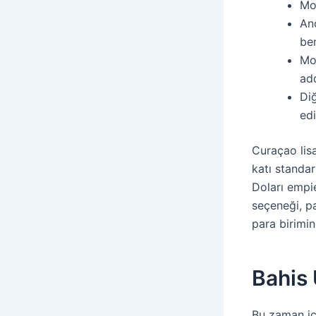
Mos
Anc
be
Mos
add
Diğ
edi
Curaçao lisa
katı standa
Doları empi
seçeneği, pa
para birimin
Bahis 
Bu zaman içi