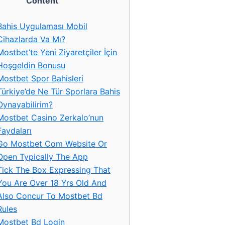
Content
Bahis Uygulaması Mobil
Cihazlarda Va Mı?
Mostbet’te Yeni Ziyaretçiler İçin
Hoşgeldin Bonusu
Mostbet Spor Bahisleri
Türkiye’de Ne Tür Sporlara Bahis
Oynayabilirim?
Mostbet Casino Zerkalo’nun
Faydaları
Go Mostbet Com Website Or
Open Typically The App
Tick The Box Expressing That
You Are Over 18 Yrs Old And
Also Concur To Mostbet Bd
Rules
Mostbet Bd Login