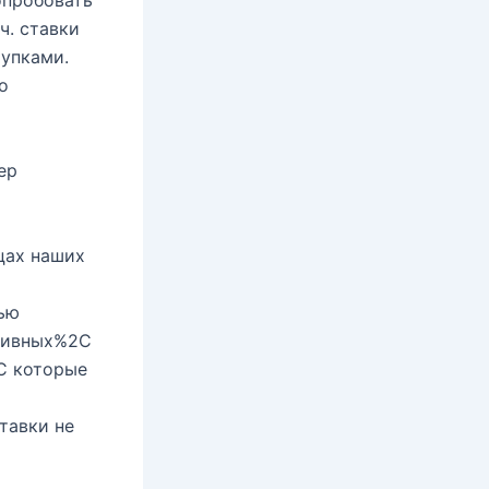
опробовать
ч. ставки
тупками.
о
ер
цах наших
тью
ктивных%2C
C которые
тавки не