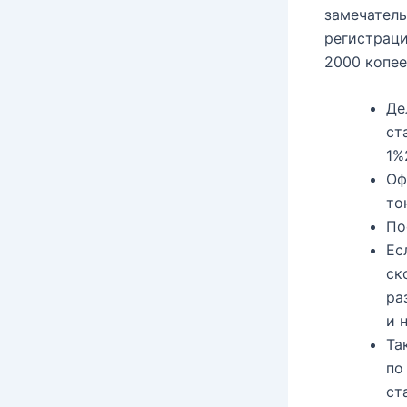
замечател
регистрац
2000 копее
Де
ст
1%
Оф
то
По
Ес
ск
ра
и 
Та
по
ст