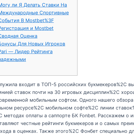
Могу ли Я Делать Ставки На
Международные Спортивные
События В Mostbet%3F
Регистрация и Mostbet
Сводная Оценка
Бонусы Для Новых Игроков
Pari — Лидер Рейтинга
надежными
служила входит в ТОП-5 российских букмекеров%2C в
инией ставок почти на 30 игровых дисциплин%2C хор
овременной мобильным софтом. Одного нашего обзора
льном ресурсе%2C мобильном софте%2C линии ставо
 методах оплаты а саппорте БК Fonbet. Расскажем о
тавляют честные рейтинги букмекеров и о самых пре
хода в оценках. Также этого%2C Фонбет специально д