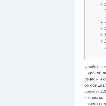
Фонбет за
широкой л
лайвом и с
об официа
бонусах%2C
как мы сос
нашего под