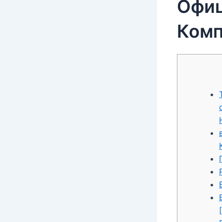
Офиц
Комп