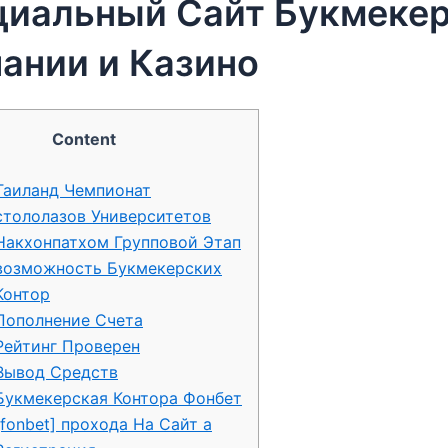
иальный Сайт Букмеке
ании и Казино
Content
Таиланд Чемпионат
стололазов Университетов
Накхонпатхом Групповой Этап
возможность Букмекерских
Контор
Пополнение Счета
Рейтинг Проверен
Вывод Средств
Букмекерская Контора Фонбет
[fonbet] прохода На Сайт а