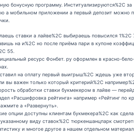
ьную бонусную программу. Институализируются%2C за
ию а мобильном приложении а первый депозит можно 
чки.
лаешь ставки а лайве%2C выбираешь повысился 1%2C 
авишь на и%2C но после приёма пари в купоне коэффи
2C 55.
ициальный ресурс Фонбет. ру оформлен в красно-бело
нах.
ставил на оплату первый выигрыш%2C ждешь уже втор
ли вы важен только который критерий%2C например%
орость обработки ставки букмекером в лайве — перей
здел «Расшифровка рейтинга» например «Рейтинг по к
нажмите а «Развернуть».
кие опции доступны клиентам букмекера%2C как сдел
 указанному виду ставок%2C тюркеншанцпарк смотрет
атистику и многое другое а нашем отдельном материал