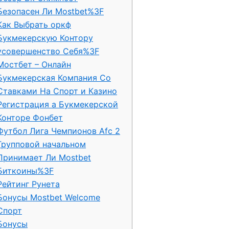
Безопасен Ли Mostbet%3F
Как Выбрать оркф
Букмекерскую Контору
усовершенство Себя%3F
Мостбет – Онлайн
Букмекерская Компания Со
Ставками На Спорт и Казино
Регистрация а Букмекерской
Конторе Фонбет
Футбол Лига Чемпионов Afc 2
Групповой начальном
Принимает Ли Mostbet
Биткоины%3F
Рейтинг Рунета
Бонусы Mostbet Welcome
Спорт
Бонусы