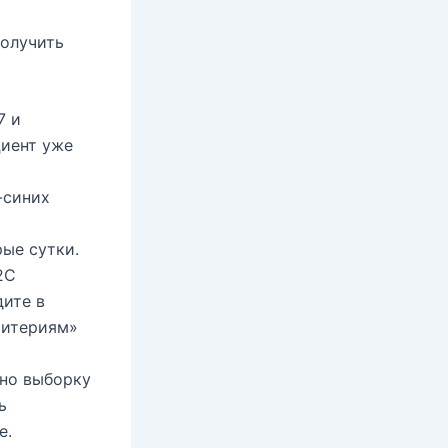
получить
7 и
циент уже
-синих
ые сутки.
2C
дите в
ритериям»
ано выборку
ь
е.