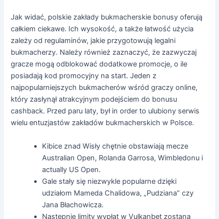
Jak widać, polskie zakłady bukmacherskie bonusy oferują
całkiem ciekawe. Ich wysokość, a także łatwość użycia
zależy od regulaminów, jakie przygotowują legalni
bukmacherzy. Należy również zaznaczyć, że zazwyczaj
gracze mogą odblokować dodatkowe promocje, o ile
posiadają kod promocyjny na start. Jeden z
najpopularniejszych bukmacherów wśród graczy online,
który zasłynął atrakcyjnym podejściem do bonusu
cashback. Przed paru laty, był in order to ulubiony serwis
wielu entuzjastów zakładów bukmacherskich w Polsce.
Kibice znad Wisły chętnie obstawiają mecze
Australian Open, Rolanda Garrosa, Wimbledonu i
actually US Open.
Gale stały się niezwykle popularne dzięki
udziałom Mameda Chalidowa, „Pudziana” czy
Jana Błachowicza.
Następnie limity wypłat w Vulkanbet zostaną