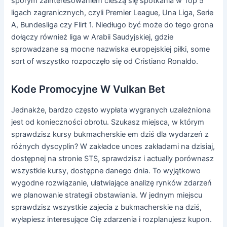
sporym zainteresowaniem cieszą się spotkania w Top 5
ligach zagranicznych, czyli Premier League, Una Liga, Serie
A, Bundesliga czy Flirt 1. Niedługo być może do tego grona
dołączy również liga w Arabii Saudyjskiej, gdzie
sprowadzane są mocne nazwiska europejskiej piłki, some
sort of wszystko rozpoczęło się od Cristiano Ronaldo.
Kode Promocyjne W Vulkan Bet
Jednakże, bardzo często wypłata wygranych uzależniona
jest od konieczności obrotu. Szukasz miejsca, w którym
sprawdzisz kursy bukmacherskie em dziś dla wydarzeń z
różnych dyscyplin? W zakładce unces zakładami na dzisiaj,
dostępnej na stronie STS, sprawdzisz i actually porównasz
wszystkie kursy, dostępne danego dnia. To wyjątkowo
wygodne rozwiązanie, ułatwiające analizę rynków zdarzeń
we planowanie strategii obstawiania. W jednym miejscu
sprawdzisz wszystkie zajecia z bukmacherskie na dziś,
wyłapiesz interesujące Cię zdarzenia i rozplanujesz kupon.