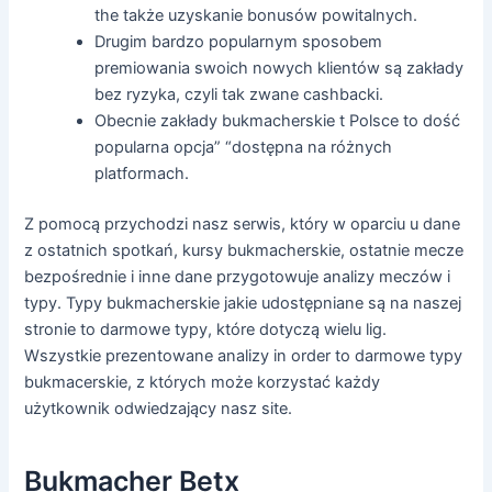
the także uzyskanie bonusów powitalnych.
Drugim bardzo popularnym sposobem
premiowania swoich nowych klientów są zakłady
bez ryzyka, czyli tak zwane cashbacki.
Obecnie zakłady bukmacherskie t Polsce to dość
popularna opcja” “dostępna na różnych
platformach.
Z pomocą przychodzi nasz serwis, który w oparciu u dane
z ostatnich spotkań, kursy bukmacherskie, ostatnie mecze
bezpośrednie i inne dane przygotowuje analizy meczów i
typy. Typy bukmacherskie jakie udostępniane są na naszej
stronie to darmowe typy, które dotyczą wielu lig.
Wszystkie prezentowane analizy in order to darmowe typy
bukmacerskie, z których może korzystać każdy
użytkownik odwiedzający nasz site.
Bukmacher Betx