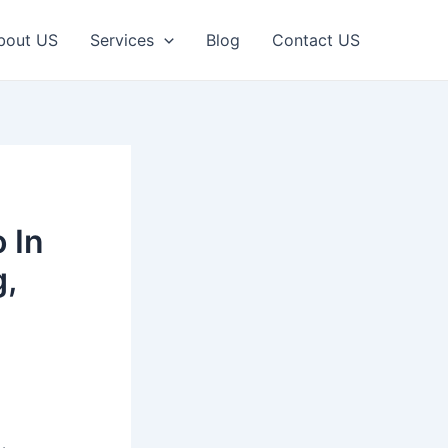
bout US
Services
Blog
Contact US
 In
,