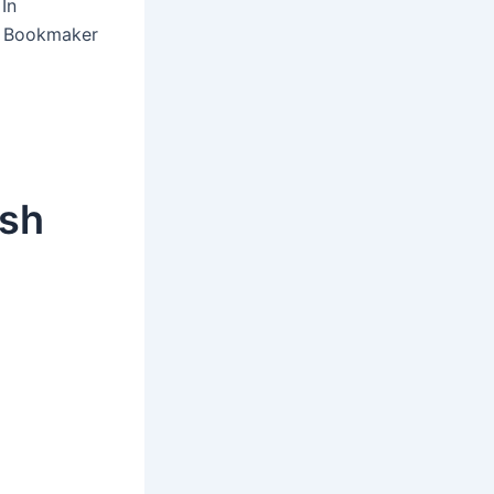
In
t Bookmaker
esh