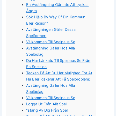
En Avstängning Går Inte Att Lyckas
Ångra
Sök Hjälp By Way Of Din Kommun
Eller Region”
Avstängningen Gäller Dessa
Spelformer:
Välkommen Till Spelpaus Se
Avstängning Gäller Hos Alla
Spelbolag
Du Har Länkats Till Spelpaus Se Från
En Spelsida
Tecken På Att Du Har Mulighed For At
Ha Eller Riskerar Att Få Spelproblem:
Avstängning Gäller Hos Alla
Spelbolag
Välkommen Till Spelpaus Se
Logga Ut Från Allt Spel
“stäng Av Dig Från Spel!