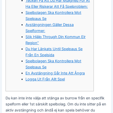
Tecken På Att Du Har Mulighed For At
Ha Eller Riskerar Att Få Spelproblem:
Spelbolagen Ska Kontrollera Mot
Spelpaus Se
Avstängningen Gäller Dessa
Spelformer:
Sök Hjälp Through Din Kommun Elr
Region”
Du Har Länkats Until Spelpaus Se
Från En Spelsida
Spelbolagen Ska Kontrollera Mot
Spelpaus Se
En Avstängning Går Inte Att Ångra
Logga Ut Från Allt Spel
Du kan inte inte välja att stänga av burrow från en specifik
spelform eller 1st särskilt spelbolag. Om du inte sitter på en
aktiv avstängning och ändå ej kan spela behöver du