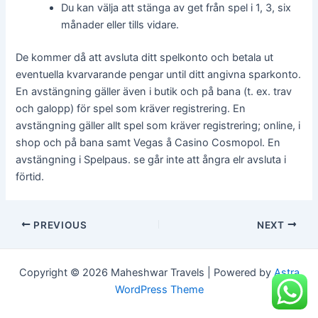
Du kan välja att stänga av get från spel i 1, 3, six
månader eller tills vidare.
De kommer då att avsluta ditt spelkonto och betala ut
eventuella kvarvarande pengar until ditt angivna sparkonto.
En avstängning gäller även i butik och på bana (t. ex. trav
och galopp) för spel som kräver registrering. En
avstängning gäller allt spel som kräver registrering; online, i
shop och på bana samt Vegas å Casino Cosmopol. En
avstängning i Spelpaus. se går inte att ångra elr avsluta i
förtid.
PREVIOUS
NEXT
Copyright © 2026 Maheshwar Travels | Powered by
Astra
WordPress Theme