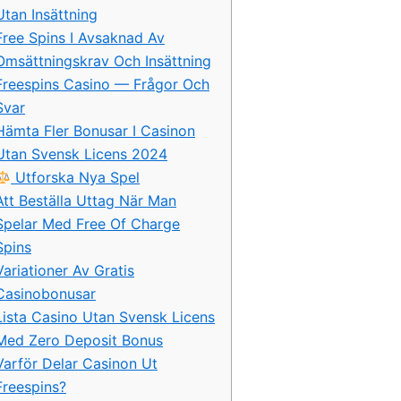
Utan Insättning
Free Spins I Avsaknad Av
Omsättningskrav Och Insättning
Freespins Casino — Frågor Och
Svar
Hämta Fler Bonusar I Casinon
Utan Svensk Licens 2024
Utforska Nya Spel
Att Beställa Uttag När Man
Spelar Med Free Of Charge
Spins
Variationer Av Gratis
Casinobonusar
Lista Casino Utan Svensk Licens
Med Zero Deposit Bonus
Varför Delar Casinon Ut
Freespins?