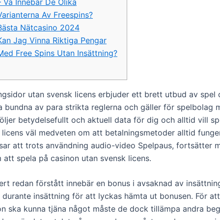
– Va Innebär De Olika
Varianterna Av Freespins?
Bästa Nätcasino 2024
Kan Jag Vinna Riktiga Pengar
Med Free Spins Utan Insättning?
ngsidor utan svensk licens erbjuder ett brett utbud av spel
ca bundna av para strikta reglerna och gäller för spelbolag
följer betydelsefullt och aktuell data för dig och alltid vill s
 licens väl medveten om att betalningsmetoder alltid funge
isar att trots användning audio-video Spelpaus, fortsätter
 att spela på casinon utan svensk licens.
rt redan förstått innebär en bonus i avsaknad av insättning
 durante insättning för att lyckas hämta ut bonusen. För att
on ska kunna tjäna något måste de dock tillämpa andra beg