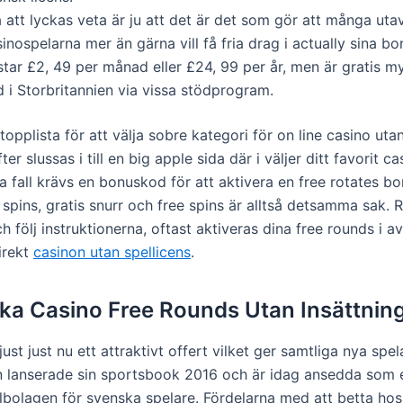
 att lyckas veta är ju att det är det som gör att många uta
inospelarna mer än gärna vill få fria drag i actually sina bo
tar £2, 49 per månad eller £24, 99 per år, men är gratis m
 i Storbritannien via vissa stödprogram.
opplista för att välja sobre kategori för on line casino uta
ter slussas i till en big apple sida där i väljer ditt favorit c
ssa fall krävs en bonuskod för att aktivera en free rotates b
pins, gratis snurr och free spins är alltså detsamma sak. R
h följ instruktionerna, oftast aktiveras dina free rounds i 
irekt
casinon utan spellicens
.
ka Casino Free Rounds Utan Insättnin
ust just nu ett attraktivt offert vilket ger samtliga nya spe
n lanserade sin sportsbook 2016 och är idag ansedda som 
lbolagen för svenska spelare. Fördelarna med att betta ho