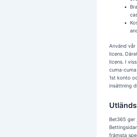
Bra
cas
Kos
and
Använd vår t
licens. Däref
licens. I vi
cuma-cuma s
1st konto oc
insättning d
Utländs
Bet365 ger j
Bettingsida
främsta spe