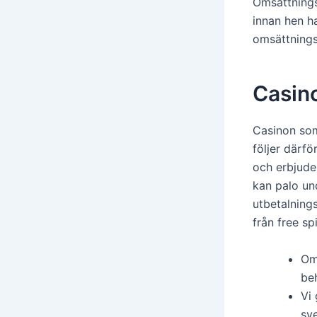
Omsättnings
innan hen h
omsättningsk
Casino
Casinon som
följer därf
och erbjude
kan palo un
utbetalnings
från free sp
Om
be
Vi
sve